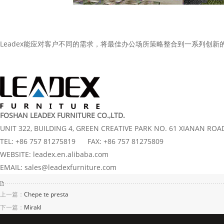
Leadex能应对客户不同的需求，将最佳办公场所策略整合到一系列创
FOSHAN LEADEX FURNITURE CO.,LTD.
UNIT 322, BUILDING 4, GREEN CREATIVE PARK NO. 61 XIANAN R
TEL: +86 757 81275819 FAX: +86 757 81275809
WEBSITE: leadex.en.alibaba.com
EMAIL: sales@leadexfurniture.com
上一篇：
Chepe te presta
下一篇：
Mirakl