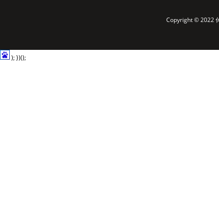
Copyright © 2
); })();